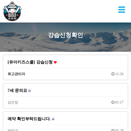
강습신청확인
[유아키즈스쿨] 강습신청
최고관리자
11-26
7세 문의요
김민정
01-17
예약 확인부탁드립니다.
박민규
01-29